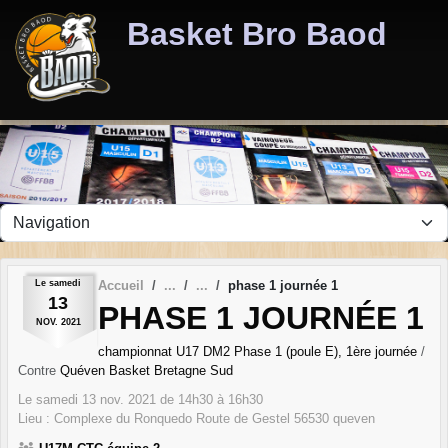
Panneau de gestion des cookies
Basket Bro Baod
Le
samedi
Accueil
phase 1 journée 1
13
PHASE 1 JOURNÉE 1
NOV.
2021
championnat U17 DM2 Phase 1 (poule E), 1ère journée
/
Contre
Quéven Basket Bretagne Sud
Le
samedi
13
nov.
2021
de 14h30 à 16h30
Lieu :
Complexe du Ronquedo Route de Gestel
56530
queven