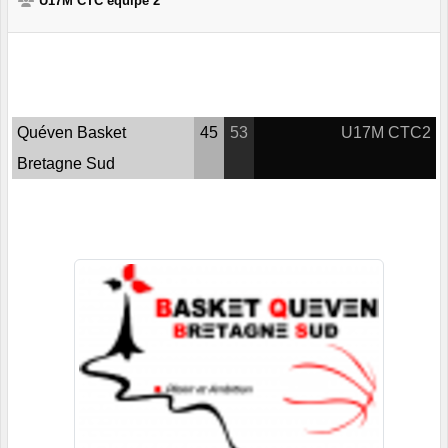
U17M CTC équipe 2
Quéven Basket
45
53
U17M CTC2
Bretagne Sud