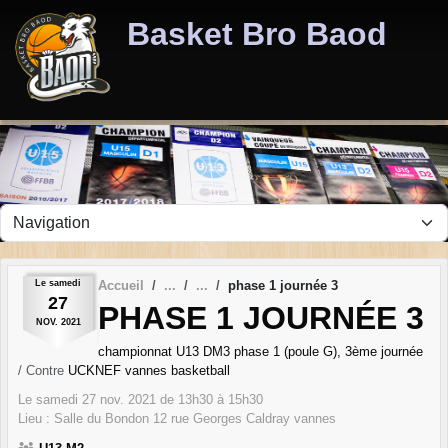
Panneau de gestion des cookies
Basket Bro Baod
Le
samedi
Accueil
phase 1 journée 3
27
PHASE 1 JOURNÉE 3
NOV.
2021
championnat U13 DM3 phase 1 (poule G), 3ème journée
/ Contre
UCKNEF vannes basketball
Le
samedi
27
nov.
2021
de 13h30 à 15h30
Lieu :
Salle du Bondon 12 rue Georges Caldray
vannes