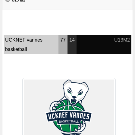
U13 M2
UCKNEF vannes
77
14
U13M2
basketball