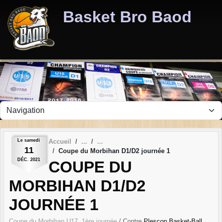
Panneau de gestion des cookies
Basket Bro Baod
Le
samedi
Accueil
11
Coupe du Morbihan D1/D2 journée 1
DÉC.
2021
COUPE DU
MORBIHAN D1/D2
JOURNÉE 1
Coupe du Morbihan U17, 1ère journée
/ Contre
Plescop Basket-Ball