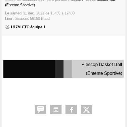
(Entente Sportive)
Le
samedi
11
déc.
2021
de 15h30 à 17h30
Lieu :
Scaouet
56150
Baud
U17M CTC équipe 1
Plescop Basket-Ball
(Entente Sportive)