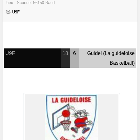
Lieu :
Scaouet
56150
Baud
U9F
U9F
18
6
Guidel (La guideloise
Basketball)