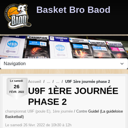
Panneau de gestion des cookies
Basket Bro Baod
Le
samedi
Accueil
U9F 1ère journée phase 2
26
U9F 1ÈRE JOURNÉE
FÉVR.
2022
PHASE 2
championnat U9F (poule E), 1ère journée
/ Contre
Guidel (La guideloise
Basketball)
Le
samedi
26
févr.
2022
de 10h30 à 12h