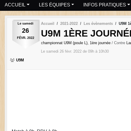
ACCUEIL
LES ÉQUIPES
INFOS PRATIQUES
Accueil
2021-2022
Les évènements
U9M 1è
Le
samedi
26
U9M 1ÈRE JOURNÉ
FÉVR.
2022
championnat U9M (poule L), 1ère journée
/ Contre
La
Le
samedi
26
févr.
2022
de 09h à 10h30
U9M