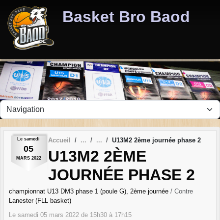
Panneau de gestion des cookies
Basket Bro Baod
Le
samedi
Accueil
U13M2 2ème journée phase 2
05
U13M2 2ÈME
MARS
2022
JOURNÉE PHASE 2
championnat U13 DM3 phase 1 (poule G), 2ème journée
/ Contre
Lanester (FLL basket)
Le
samedi
05
mars
2022
de 15h30 à 17h15