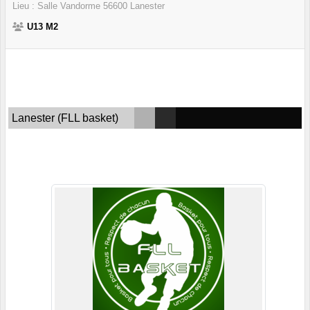
Lieu :
Salle Vandorme
56600
Lanester
U13 M2
Lanester (FLL basket)