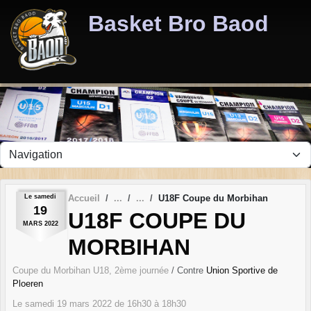
Panneau de gestion des cookies
Basket Bro Baod
Le
samedi
Accueil
U18F Coupe du Morbihan
19
U18F COUPE DU
MARS
2022
MORBIHAN
Coupe du Morbihan U18, 2ème journée
/ Contre
Union Sportive de
Ploeren
Le
samedi
19
mars
2022
de 16h30 à 18h30