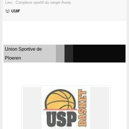
Lieu :
Complexe sportif du verger
Auray
U18F
Union Sportive de
Ploeren