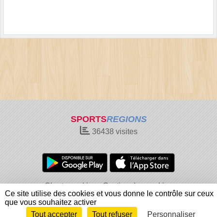
SPORTS
REGIONS
36438
visites
Charte cookies
Gestion des cookies
Ce site utilise des cookies et vous donne le contrôle sur ceux
Informations légales
Signaler un contenu inapproprié
que vous souhaitez activer
Tout accepter
Tout refuser
Personnaliser
Envie de participer ?
Connexion