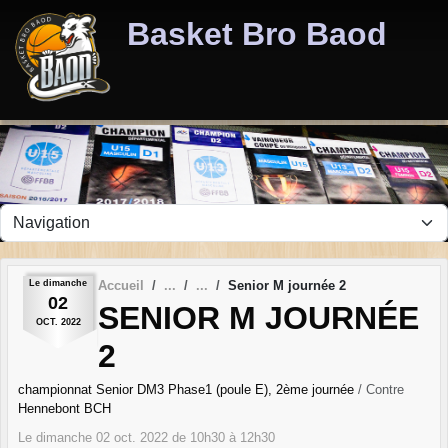
Panneau de gestion des cookies
Basket Bro Baod
Le
dimanche
Accueil
Senior M journée 2
02
SENIOR M JOURNÉE
OCT.
2022
2
championnat Senior DM3 Phase1 (poule E), 2ème journée
/ Contre
Hennebont BCH
Le
dimanche
02
oct.
2022
de 10h30 à 12h30