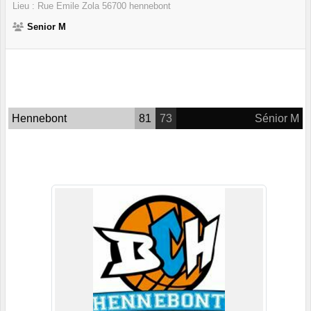
Lieu :
Rue Emile Zola
56700
hennebont
Senior M
Hennebont
81
73
Sénior M