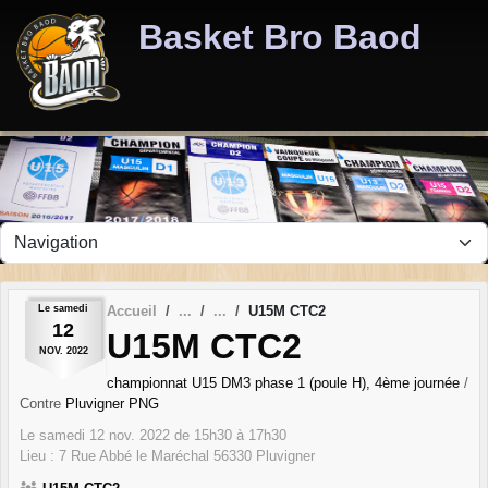
Panneau de gestion des cookies
Basket Bro Baod
Le
samedi
Accueil
U15M CTC2
12
U15M CTC2
NOV.
2022
championnat U15 DM3 phase 1 (poule H), 4ème journée
/
Contre
Pluvigner PNG
Le
samedi
12
nov.
2022
de 15h30 à 17h30
Lieu :
7 Rue Abbé le Maréchal
56330
Pluvigner