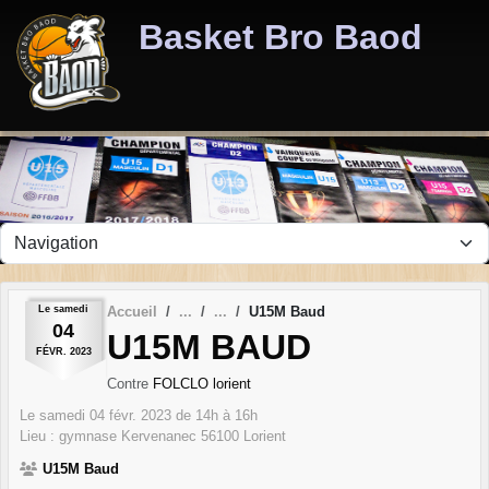
Panneau de gestion des cookies
Basket Bro Baod
Le
samedi
Accueil
U15M Baud
04
U15M BAUD
FÉVR.
2023
Contre
FOLCLO lorient
Le
samedi
04
févr.
2023
de 14h à 16h
Lieu :
gymnase Kervenanec
56100
Lorient
U15M Baud