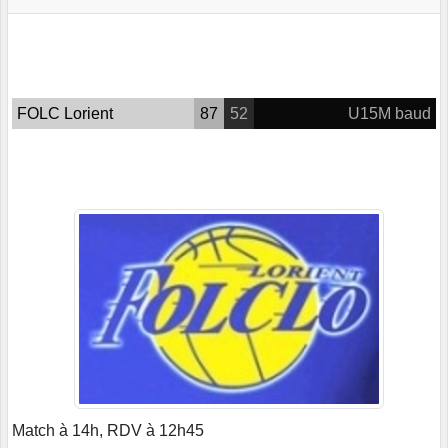
FOLC Lorient
87
52
U15M baud
Match à 14h, RDV à 12h45