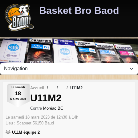
Panneau de gestion des cookies
Basket Bro Baod
Le
samedi
Accueil
U11M2
18
U11M2
MARS
2023
Contre
Moréac BC
Le
samedi
18
mars
2023
de 12h30 à 14h
Lieu :
Scaouet
56150
Baud
U11M équipe 2