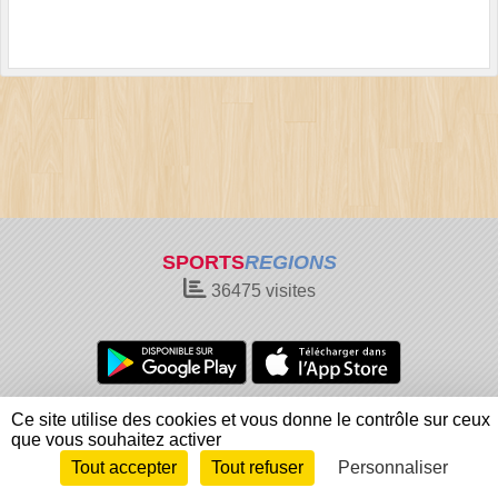
SPORTS
REGIONS
36475
visites
Charte cookies
Gestion des cookies
Ce site utilise des cookies et vous donne le contrôle sur ceux
Informations légales
Signaler un contenu inapproprié
que vous souhaitez activer
Tout accepter
Tout refuser
Personnaliser
Envie de participer ?
Connexion