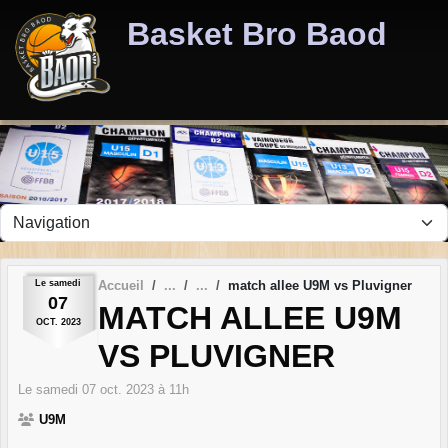
Panneau de gestion des cookies
Basket Bro Baod
Le
samedi
Accueil
match allee U9M vs Pluvigner
07
MATCH ALLEE U9M
OCT.
2023
VS PLUVIGNER
Le
samedi
07
oct.
2023
à 11h
U9M