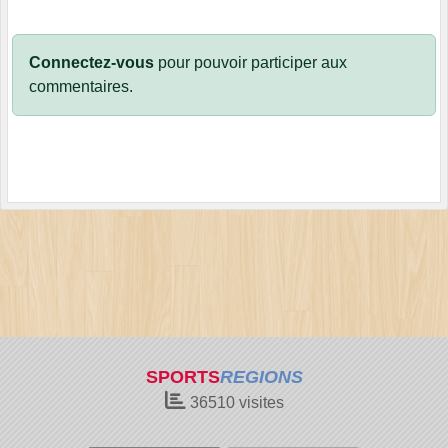
Connectez-vous
pour pouvoir participer aux
commentaires.
SPORTS
REGIONS
36510
visites