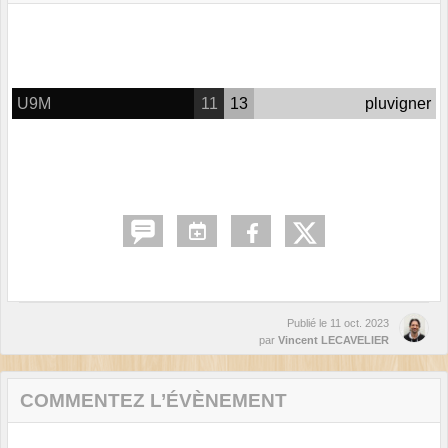
U9M
11
13
pluvigner
Publié le
11 oct. 2023
par
Vincent LECAVELIER
COMMENTEZ L’ÉVÈNEMENT