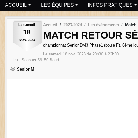
ACCUEIL
LES ÉQUIPES
INFOS PRATIQUES
Accueil
2023-2024
Les évènements
Match 
Le
samedi
18
MATCH RETOUR SÉ
NOV.
2023
championnat Senior DM3 Phase1 (poule F), 6ème jo
Le
samedi
18
nov.
2023
de 20h30 à 22h30
Lieu :
Scaouet
56150
Baud
Senior M