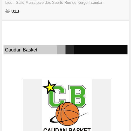
Lieu :
Salle Municipale des Sports Rue de Kergoff
caudan
U11F
Caudan Basket