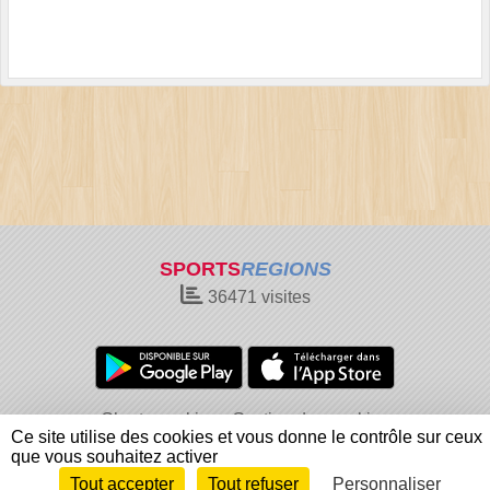
SPORTS
REGIONS
36471
visites
Charte cookies
Gestion des cookies
Ce site utilise des cookies et vous donne le contrôle sur ceux
Informations légales
Signaler un contenu inapproprié
que vous souhaitez activer
Tout accepter
Tout refuser
Personnaliser
Envie de participer ?
Connexion