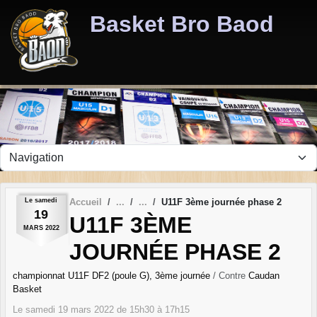
Panneau de gestion des cookies
Basket Bro Baod
Le
samedi
Accueil
U11F 3ème journée phase 2
19
U11F 3ÈME
MARS
2022
JOURNÉE PHASE 2
championnat U11F DF2 (poule G), 3ème journée
/ Contre
Caudan
Basket
Le
samedi
19
mars
2022
de 15h30 à 17h15